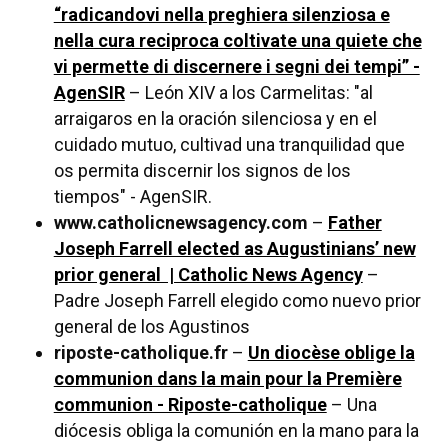
“radicandovi nella preghiera silenziosa e
nella cura reciproca coltivate una quiete che
vi permette di discernere i segni dei tempi” -
AgenSIR
– León XIV a los Carmelitas: "al
arraigaros en la oración silenciosa y en el
cuidado mutuo, cultivad una tranquilidad que
os permita discernir los signos de los
tiempos" - AgenSIR.
www.catholicnewsagency.com
–
Father
Joseph Farrell elected as Augustinians’ new
prior general | Catholic News Agency
–
Padre Joseph Farrell elegido como nuevo prior
general de los Agustinos
riposte-catholique.fr
–
Un diocèse oblige la
communion dans la main pour la Première
communion - Riposte-catholique
– Una
diócesis obliga la comunión en la mano para la