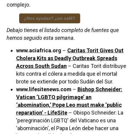
complejo.
¿Nos ayudas? ¿un café?
Debajo tienes el listado completo de fuentes que
hemos seguido esta semana.
www.aciafrica.org
–
Caritas Torit Gives Out
Cholera Kits as Deadly Outbreak Spreads
Across South Sudan
– Caritas Torit distribuye
kits contra el cólera a medida que el mortal
brote se extiende por todo Sudán del Sur.
www.lifesitenews.com
–
Bishop Schneider:
Vatican ‘LGBTQ pilgrimage’ an
‘abomination,’ Pope Leo must make ‘public
reparation’ - LifeSite
– Obispo Schneider: La
'peregrinación LGBTQ' del Vaticano es una
'abominación', el Papa León debe hacer una