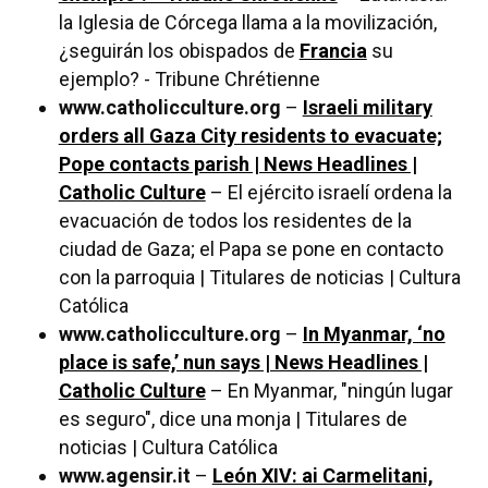
la Iglesia de Córcega llama a la movilización,
¿seguirán los obispados de
Francia
su
ejemplo? - Tribune Chrétienne
www.catholicculture.org
–
Israeli military
orders all Gaza City residents to evacuate;
Pope contacts parish | News Headlines |
Catholic Culture
– El ejército israelí ordena la
evacuación de todos los residentes de la
ciudad de Gaza; el Papa se pone en contacto
con la parroquia | Titulares de noticias | Cultura
Católica
www.catholicculture.org
–
In Myanmar, ‘no
place is safe,’ nun says | News Headlines |
Catholic Culture
– En Myanmar, "ningún lugar
es seguro", dice una monja | Titulares de
noticias | Cultura Católica
www.agensir.it
–
León XIV: ai Carmelitani,