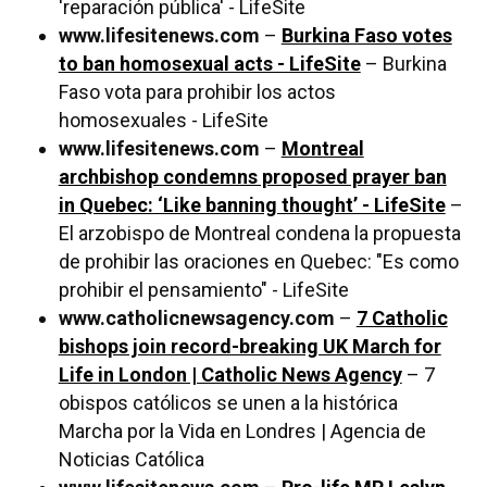
'reparación pública' - LifeSite
www.lifesitenews.com
–
Burkina Faso votes
to ban homosexual acts - LifeSite
– Burkina
Faso vota para prohibir los actos
homosexuales - LifeSite
www.lifesitenews.com
–
Montreal
archbishop condemns proposed prayer ban
in Quebec: ‘Like banning thought’ - LifeSite
–
El arzobispo de Montreal condena la propuesta
de prohibir las oraciones en Quebec: "Es como
prohibir el pensamiento" - LifeSite
www.catholicnewsagency.com
–
7 Catholic
bishops join record-breaking UK March for
Life in London | Catholic News Agency
– 7
obispos católicos se unen a la histórica
Marcha por la Vida en Londres | Agencia de
Noticias Católica