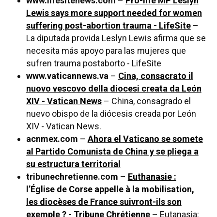
www.lifesitenews.com
–
Pro-life MP Leslyn
Lewis says more support needed for women
suffering post-abortion trauma - LifeSite
–
La diputada provida Leslyn Lewis afirma que se
necesita más apoyo para las mujeres que
sufren trauma postaborto - LifeSite
www.vaticannews.va
–
Cina, consacrato il
nuovo vescovo della diocesi creata da León
XIV - Vatican News
– China, consagrado el
nuevo obispo de la diócesis creada por León
XIV - Vatican News.
acnmex.com
–
Ahora el Vaticano se somete
al Partido Comunista de China y se pliega a
su estructura territorial
tribunechretienne.com
–
Euthanasie :
l’Église de Corse appelle à la mobilisation,
les diocèses de France suivront-ils son
exemple ? - Tribune Chrétienne
– Eutanasia: