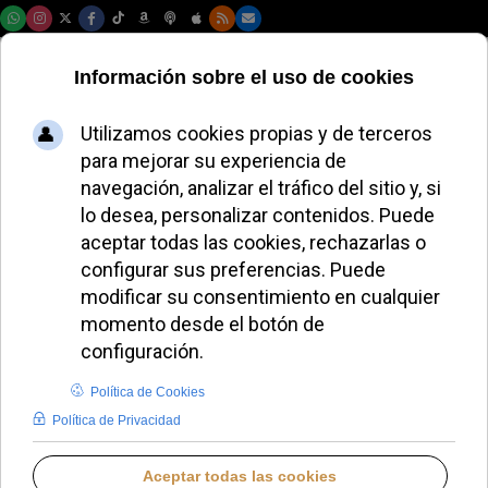
Jueves, 06 de agosto de 2026
Una madre atribuye
la milagrosa
recuperación de su
hija a Carlo Acutis
en Italia
JAVIER RUIZ ARREGUI
VIDA Y OBRA DE LOS SANTOS
LUNES, 08 SEPTIEMBRE 2025 15:36