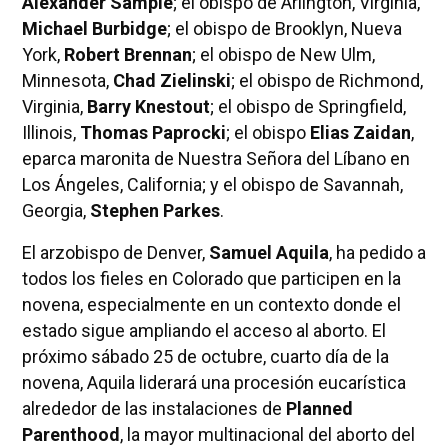
Alexander Sample
; el obispo de Arlington, Virginia,
Michael Burbidge
; el obispo de Brooklyn, Nueva
York,
Robert Brennan
; el obispo de New Ulm,
Minnesota,
Chad Zielinski
; el obispo de Richmond,
Virginia,
Barry Knestout
; el obispo de Springfield,
Illinois,
Thomas Paprocki
; el obispo
Elias Zaidan
,
eparca maronita de Nuestra Señora del Líbano en
Los Ángeles, California; y el obispo de Savannah,
Georgia,
Stephen Parkes
.
El arzobispo de Denver,
Samuel Aquila
, ha pedido a
todos los fieles en Colorado que participen en la
novena, especialmente en un contexto donde el
estado sigue ampliando el acceso al aborto. El
próximo sábado 25 de octubre, cuarto día de la
novena, Aquila liderará una procesión eucarística
alrededor de las instalaciones de
Planned
Parenthood
, la mayor multinacional del aborto del