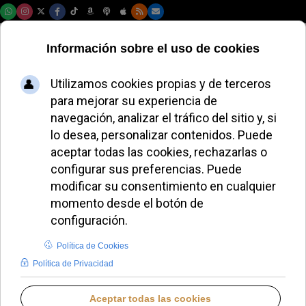
Viernes, 07 de agosto de 2026
El Papa León XIV
pide a líderes
mundiales a
rechazar la guerra y
buscar la paz
REDACCIÓN
IGLESIA HOY
DOMINGO, 07 SEPTIEMBRE 2025 14:03