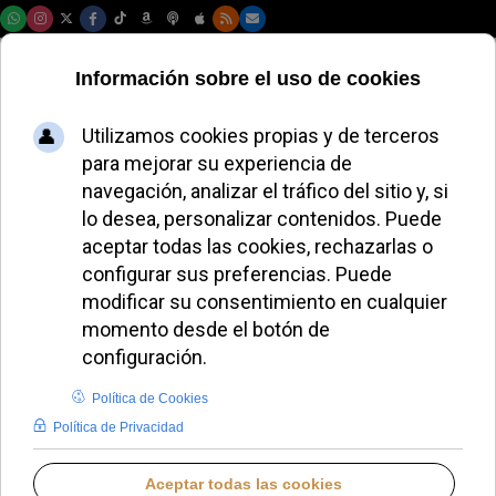
Lunes, 10 de agosto de 2026
El martirio de
Charlie Kirk: la
valentía en la fe
ante la violencia
política
JAVIER RUIZ ARREGUI
IGLESIA HOY
VIERNES, 12 SEPTIEMBRE 2025 07:36