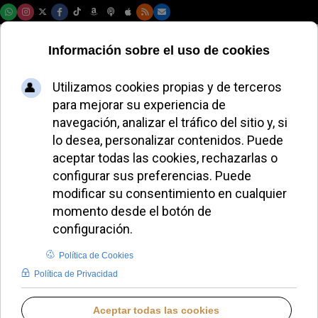
Sábado, 08 de agosto de 2026
El Papa León XIV
exhorta a mantener
viva la fe en
tiempos difíciles
ALMUDENA RODRIGO
DESDE EL VATICANO
JUEVES, 04 SEPTIEMBRE 2025 12:40