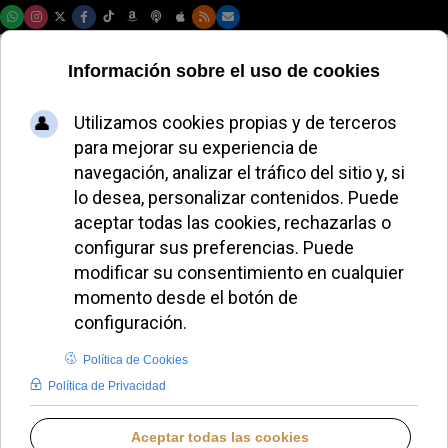
Sábado, 08 de agosto de 2026
Brian Francis Burch
asume el cargo de
embajador de EE.
UU. ante la Santa
Sede
ALMUDENA RODRIGO
DESDE EL VATICANO
SÁBADO, 13 SEPTIEMBRE 2025 12:30