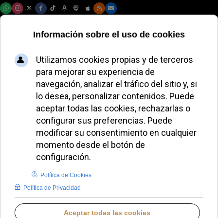
Domingo, 09 de agosto de 2026
La Fundación
Ratzinger-
Benedicto XVI
revela a los
ganadores de los
premios Razón