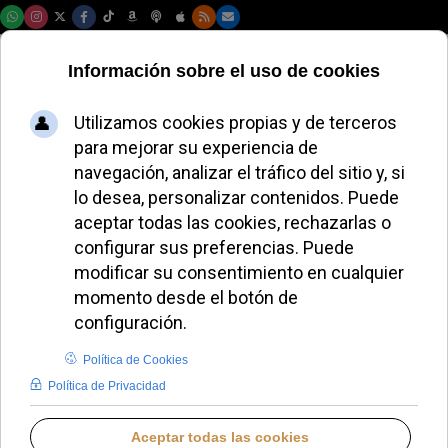
Jueves, 06 de agosto de 2026
Los obispos de
México trazan un
itinerario de gracia
hacia 2033
ALMUDENA RODRIGO
DESDE EL VATICANO
VIERNES, 14 NOVIEMBRE 2025 17:48