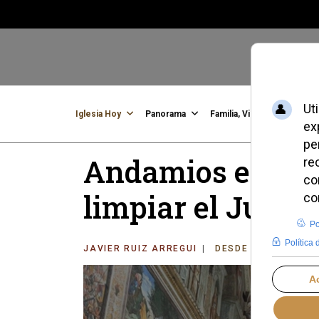
Iglesia Hoy
Panorama
Familia, Vida, Identidad
C
Andamios en la C
limpiar el Juicio
JAVIER RUIZ ARREGUI
DESDE EL VATICAN