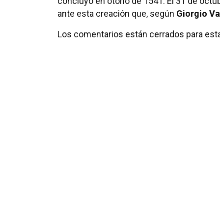
concluyó en otoño de 1541. El 31 de octu
ante esta creación que, según
Giorgio Va
Los comentarios están cerrados para esta