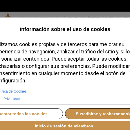
Viernes, 07 de agosto de 2026
redofobiómetro
Blogs
Temas
Buscar
#JovenesConFe
Podcas
apilla Sixtina para
 Final
O
LUNES, 02 FEBRERO 2026 18:35