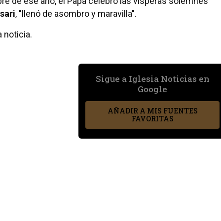
bre de ese año, el Papa celebró las vísperas solemnes
sari
, "llenó de asombro y maravilla".
 noticia.
Sigue a Iglesia Noticias en
Google
AÑADIR A MIS FUENTES
FAVORITAS