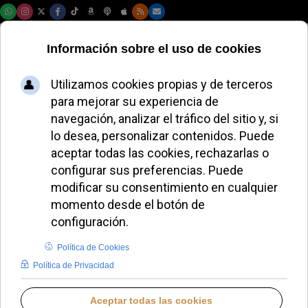
Sábado, 08 de agosto de 2026
El Papa León XIV
promueve la paz
personal en su
última carta
ALMUDENA RODRIGO
PAPA LEÓN XIV
MIÉRCOLES, 09 JULIO 2025 11:44