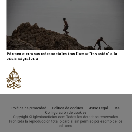
Párroco cierra sus redes sociales tras llamar "invasión" a la
crisis migratoria
Política de privacidad
Política de cookies
Aviso Legal
RSS
Configuración de cookies
Copyright © Iglesianoticias.com Todos los derechos reservados.
Prohibida la reproducción total o parcial sin permiso por escrito de los
editores.