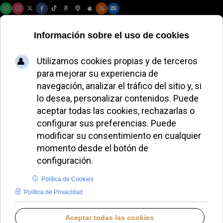
Sábado, 08 de agosto de 2026
El Papa León XIV
recuerda que no hay
tiempos ni lugares
excluidos del
Evangelio
ALMUDENA RODRIGO
PAPA LEÓN XIV
DOMINGO, 25 ENERO 2026 16:43