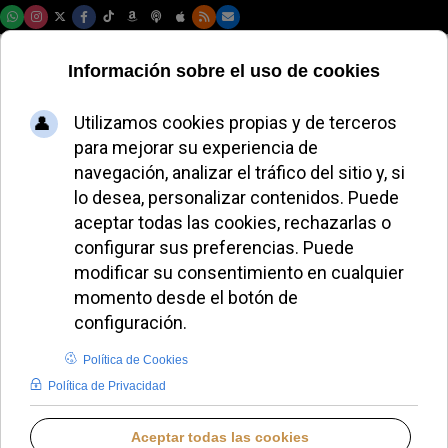
Viernes, 07 de agosto de 2026
El obispo de
Barbastro desafía a
Roma y arremete
contra el Opus Dei
por Torreciudad
MIGUEL PÉREZ H.
DIÓCESIS DE BARBASTRO - MONZÓN
LUNES, 08 SEPTIEMBRE 2025 19:00