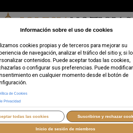
Jueves, 06 de agosto de 2026
redofobiómetro
Blogs
Temas
Buscar
#JovenesConFe
Podcas
Barcelona acoge la
dial de la ICMA en
RCELONA
MIÉRCOLES, 08 OCTUBRE 2025 09:33