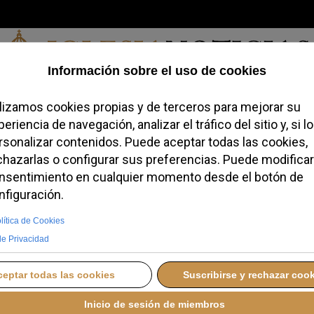
Sábado, 08 de agosto de 2026
redofobiómetro
Blogs
Temas
Buscar
#JovenesConFe
Podcas
s cuentas del
odoxo en Jerusalén y
MINGO, 24 AGOSTO 2025 00:24