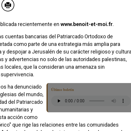
publicada recientemente en
www.benoit-et-moi.fr
.
as cuentas bancarias del Patriarcado Ortodoxo de
retada como parte de una estrategia más amplia para
na y despojar a Jerusalén de su carácter religioso y cultura
 y advertencias no solo de las autoridades palestinas,
sas locales, que la consideran una amenaza sin
u supervivencia.
icos ha denunciado
Último boletín
Iglesias del mundo,
dad del Patriarcado
 humanitarias y
esta acción como
tórico" que rige las relaciones entre las comunidades