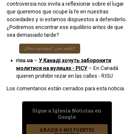
controversia nos invita a reflexionar sobre el lugar
que queremos que ocupe la fe en nuestras
sociedades y si estamos dispuestos a defenderlo.
¿Podremos encontrar ese equilibrio antes de que
sea demasiado tarde?
¿Nos ayudas? ¿un café?
risu.ua
–
У Канаді хочуть заборонити
молитися на вулицях - РІСУ
– En Canadá
quieren prohibir rezar en las calles - RISU
Los comentarios están cerrados para esta noticia.
Sigue a Iglesia Noticias en
Google
AÑADIR A MIS FUENTES