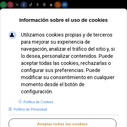
Viernes, 07 de agosto de 2026
Quebec propone
una ley que
prohibiría las
oraciones públicas:
católicos muy
preocupados