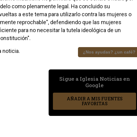
odelo como plenamente legal. Ha concluido su
vueltas a este tema para utilizarlo contra las mujeres o
amente reprochable", defendiendo que las mujeres
iciente para no necesitar la tutela ideológica de un
onstitución".
 noticia.
¿Nos ayudas? ¿un café?
Sigue a Iglesia Noticias en
Google
AÑADIR A MIS FUENTES
FAVORITAS