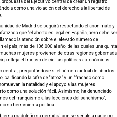
 propuesta del Ejecutivo central de crear un registro
ndola como una violación del derecho a la libertad de
.
munidad de Madrid se seguirá respetando el anonimato y
nfatizado que "el aborto es legal en España, pero debe se
 llamado la atención sobre el elevado número de
 el país, más de 106.000 al año, de las cuales una quinta
 muchas mujeres provienen de otras regiones gobernad
cio, refleja el fracaso de ciertas políticas autonómicas.
o central, preguntándose si el número actual de abortos
, calificando la cifra de "atroz" y un "fracaso como
romuevan la natalidad y el apoyo a las mujeres
rto como una solución fácil. Asimismo, ha denunciado
ones del franquismo a las lecciones del sanchismo",
o como herramienta política.
bierno madrileño no permitirá que se señale a nadie por