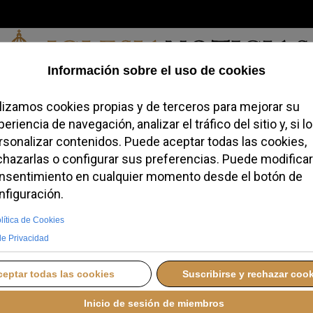
Viernes, 07 de agosto de 2026
redofobiómetro
Blogs
Temas
Buscar
#JovenesConFe
Podcas
l derecho a la objeción
acusa al Gobierno de
nstitución”
OLES, 15 OCTUBRE 2025 18:00