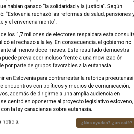
ue habían ganado “la solidaridad y la justicia”. Según
mó: “Eslovenia rechazó las reformas de salud, pensiones 
te y el envenenamiento”.
de los 1,7 millones de electores respaldara esta consult
alidó el rechazo a la ley. En consecuencia, el gobierno no
durante al menos doce meses. Este resultado demuestra
puede prevalecer incluso frente a una movilización
 por parte de grupos favorables a la eutanasia.
r en Eslovenia para contrarrestar la retórica proeutanasi
 encuentros con políticos y medios de comunicación,
vos, además de dirigirme a una amplia audiencia en
ón se centró en oponerme al proyecto legislativo esloveno,
con la ley canadiense sobre eutanasia.
 noticia.
¿Nos ayudas? ¿un café?