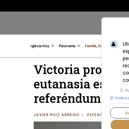
Iglesia Hoy
Panorama
Familia, Vida, Identidad
C
Victoria provida 
eutanasia es rec
referéndum
JAVIER RUIZ ARREGUI
DEFENSA DE LA VID