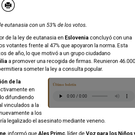
de eutanasia con un 53% de los votos.
or de la ley de eutanasia en
Eslovenia
concluyó con una
 los votantes frente al 47% que apoyaron la norma. Esta
zos de año, lo que motivó a un grupo ciudadano
lia
a promover una recogida de firmas. Reunieron 46.00
ermitiera someter la ley a consulta popular.
ión de la
Último boletín
 activamente en
ado difundiendo
al vinculados a la
 nuevamente a los
ría legalizado el asesinato mediante veneno.
une
, informó que
Ales Primc
, líder de
Voz para los Niños 