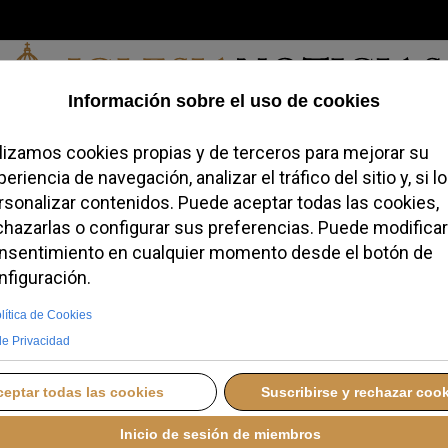
Viernes, 07 de agosto de 2026
redofobiómetro
Blogs
Temas
Buscar
#JovenesConFe
Podcas
en Eslovenia: la
hazada en el
A
LUNES, 24 NOVIEMBRE 2025 23:25