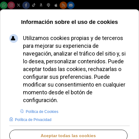
Domingo, 09 de agosto de 2026
Banderas lleva
Godspell a Madrid
con una lectura
teatral del
Evangelio y un
enfoque no