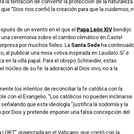
ra la tentación de convertir la protección de la naturaleza
 que "Dios nos confió la creación para que la cuidemos, 
spués de un evento en el que el
Papa León XIV
bendijo
e una ceremonia sobre el cambio climático en Castel
sorpresa por muchos fieles. La
Santa Sede
ha continuad
o, al publicar una misa votiva inspirada en
Laudato Si’
e
 en la villa papal. Para el obispo Schneider, estas
 núcleo de su fe: la adoración al Dios vivo, no a la
ente los intentos de reconciliar la fe católica con la
ble con el Evangelio. "Los católicos no pueden inclinarse
ó, señalando que esta ideología "justifica la sodomía y la
sto por Dios y pretende imponer una falsa concepción del
a LGBT" organizada en el Vaticano, que contó con la