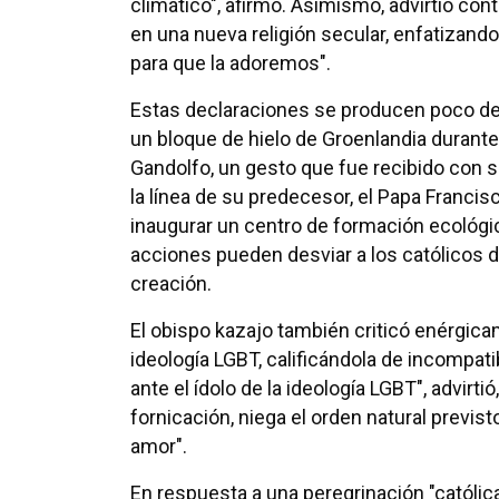
climático", afirmó. Asimismo, advirtió cont
en una nueva religión secular, enfatizando
para que la adoremos".
Estas declaraciones se producen poco de
un bloque de hielo de Groenlandia durant
Gandolfo, un gesto que fue recibido con 
la línea de su predecesor, el Papa Francisc
inaugurar un centro de formación ecológica
acciones pueden desviar a los católicos del
creación.
El obispo kazajo también criticó enérgicam
ideología LGBT, calificándola de incompati
ante el ídolo de la ideología LGBT", advirti
fornicación, niega el orden natural previ
amor".
En respuesta a una peregrinación "católic