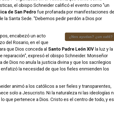
sticas, el obispo Schneider calificó el evento como "un
lica de San Pedro
fue profanada por manifestaciones d
 de la Santa Sede. "Debemos pedir perdón a Dios por
spos, encabezó un acto
¿Nos ayudas? ¿un café?
o del Rosario, en el que
para que Dios conceda al
Santo Padre León XIV
la luz y la
 de reparación", expresó el obispo Schneider. Monseñor
 de Dios no anula la justicia divina y que los sacrilegios
 enfatizó la necesidad de que los fieles enmienden los
eider animó a los católicos a ser fieles y transparentes,
e solo a Jesucristo. Ni la naturaleza ni las ideologías n
o que pertenece a Dios. Cristo es el centro de todo, y es