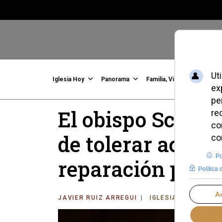
Iglesia Hoy
Panorama
Familia, Vida, Identidad
C
El obispo Schnei
de tolerar actos
reparación públ
JAVIER RUIZ ARREGUI
IGLESIA HOY
MIÉ