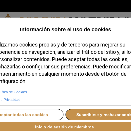
Jueves, 06 de agosto de 2026
redofobiómetro
Blogs
Temas
Buscar
#JovenesConFe
Podcas
der acusa al Vaticano
 "blasfemos" y pide una
ica
RCOLES, 08 OCTUBRE 2025 10:42