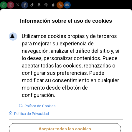
Lunes, 10 de agosto de 2026
El Padre Lanzetta
denuncia que el
Vaticano minimiza
el papel salvador de
la Virgen María
JAVIER RUIZ ARREGUI
IGLESIA HOY
LUNES, 17 NOVIEMBRE 2025 17:56