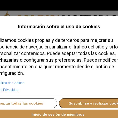
Viernes, 07 de agosto de 2026
redofobiómetro
Blogs
Temas
Buscar
#JovenesConFe
Podcas
2026 con una reflexión
la gratitud y la
IÉRCOLES, 31 DICIEMBRE 2025 12:22