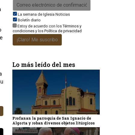
a
La semana de Iglesia Noticias
Boletín diario
Estoy de acuerdo con los
Términos y
o
condiciones
y los
Política de privacidad
re
¡Claro! Me suscribo
Lo más leído del mes
a
Su
Profanan la parroquia de San Ignacio de
Algorta y roban diversos objetos litúrgicos