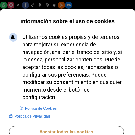
Sábado, 08 de agosto de 2026
El Papa acepta la
renuncia del obispo
auxiliar de Espira
ALMUDENA RODRIGO
IGLESIA HOY
MARTES, 02 DICIEMBRE 2025 13:04