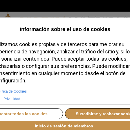
Jueves, 06 de agosto de 2026
redofobiómetro
Blogs
Temas
Buscar
#JovenesConFe
Podcas
da de Vance omite la
da del movimiento
DOMINGO, 25 ENERO 2026 13:12