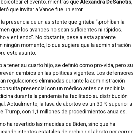
de boicotear el evento, mientras que
Alexandra DeSanctis
,
eró que invitar a Vance fue un error.
la presencia de un asistente que gritaba “¡prohíban la
temen que los avances no sean suficientes ni rápidos.
ho y entiendo”. No obstante, pese a esta aparente
en ningún momento, lo que sugiere que la administración
re este asunto.
o a tener su cuarto hijo, se definió como pro-vida, pero su
 prevén cambios en las políticas vigentes. Los defensore
an regulaciones eliminadas durante la administración
consulta presencial con un médico antes de recibir la
icina durante la pandemia ha facilitado su distribución
al. Actualmente, la tasa de abortos es un 30 % superior a
o de Trump, con 1,1 millones de procedimientos anuales.
no ha revertido las medidas de Biden, sino que ha
oqueando intentos estatales de prohibir el aborto por corre