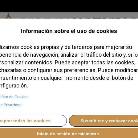
Jueves, 06 de agosto de 2026
redofobiómetro
Blogs
Temas
Buscar
#JovenesConFe
Podcas
 defiende la voz
la inteligencia
UNES, 29 SEPTIEMBRE 2025 17:25