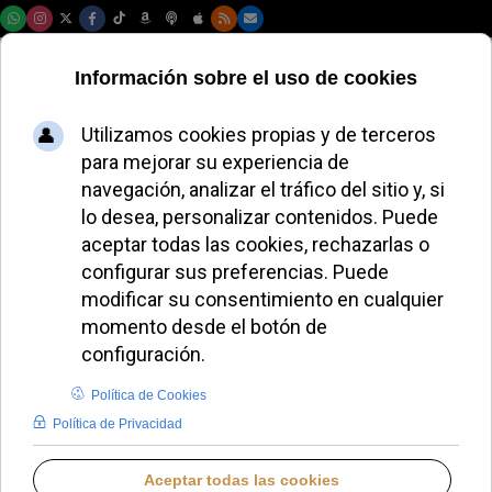
Lunes, 10 de agosto de 2026
El Papa destituye a
un obispo peruano
por escándalo de
corrupción y abusos
JAVIER RUIZ ARREGUI
PAPA LEÓN XIV
LUNES, 06 OCTUBRE 2025 11:54