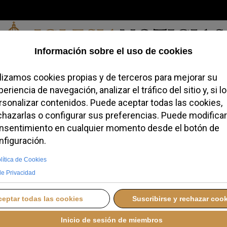
Sábado, 08 de agosto de 2026
redofobiómetro
Blogs
Temas
Buscar
#JovenesConFe
Podcas
ovida advierten: “El
 derecho humano
rnacionalmente”
A
JUEVES, 09 OCTUBRE 2025 09:55