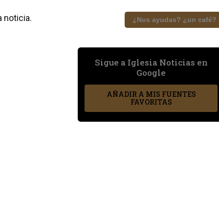
 noticia.
¿Nos ayudas? ¿un café?
Sigue a Iglesia Noticias en
Google
AÑADIR A MIS FUENTES
FAVORITAS