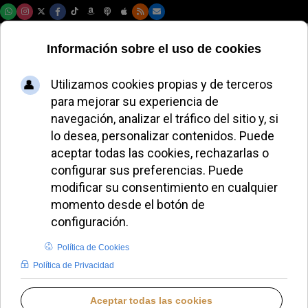
Viernes, 07 de agosto de 2026
Un empresario
vinculado al
régimen
venezolano agrede
a un periodista en
Roma