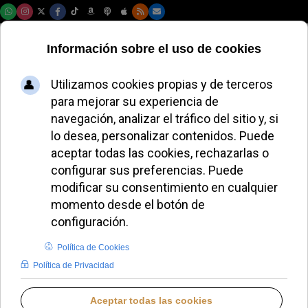
Viernes, 07 de agosto de 2026
Monseñor Pacho
promueve el
desarme nuclear en
la conferencia del
OIEA
ALMUDENA RODRIGO
DESDE EL VATICANO