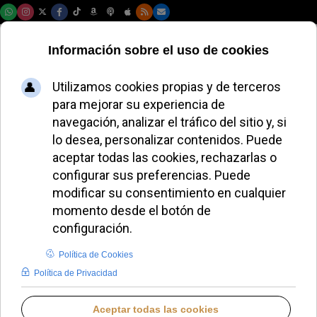
Domingo, 09 de agosto de 2026
Un libro revela los
secretos del
cónclave que eligió
al Papa León XIV
JAVIER RUIZ ARREGUI
PAPA LEÓN XIV
JUEVES, 13 NOVIEMBRE 2025 08:00