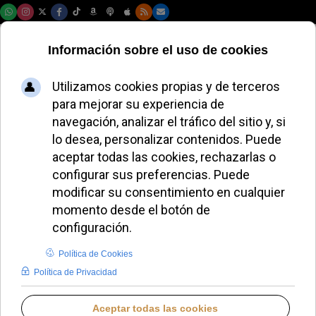
Sábado, 08 de agosto de 2026
La Diócesis de
Vitoria conmemora
el VIII Centenario
del 'Cántico de las
Criaturas'
JAVIER RUIZ ARREGUI
DIÓCESIS DE VITORIA
JUEVES, 02 OCTUBRE 2025 17:40