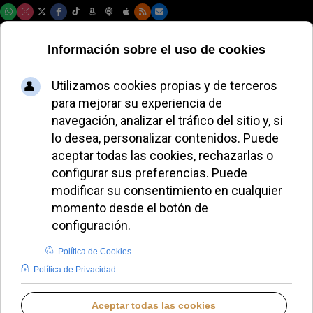
Domingo, 09 de agosto de 2026
El Papa León XIV
preside el rezo del
santo rosario por la
paz mundial
REDACCIÓN
LO QUE OTROS CUENTAN
DOMINGO, 12 OCTUBRE 2025 09:00