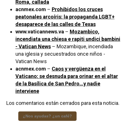
Roma, callada
acnmex.com
–
Prohibidos los cruces
peatonales arcoíris: la propaganda LGBT+
desaparece de las calles de Texas
www.vaticannews.va
–
Mozambico,
incendiata una chiesa e rapiti undici bambini
- Vatican News
– Mozambique, incendiada
una iglesia y secuestrados once niños -
Vatican News
acnmex.com
–
Caos y vergüenza en el
Vaticano: se desnuda para orinar en el altar
de la Basílica de San Pedro…y nadie
interviene
Los comentarios están cerrados para esta noticia.
¿Nos ayudas? ¿un café?