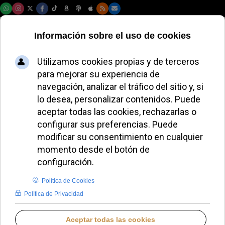
Sábado, 08 de agosto de 2026
El cardenal Zuppi y
Giuseppe Baturi
reciben a víctimas
de abusos en Roma
ALMUDENA RODRIGO
IGLESIA HOY
JUEVES, 27 NOVIEMBRE 2025 11:10