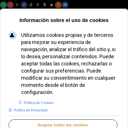
Viernes, 07 de agosto de 2026
Inauguran un
mosaico de la
Virgen de Luján en
los Jardines
Vaticanos
JAVIER RUIZ ARREGUI
DESDE EL VATICANO
MARTES, 09 SEPTIEMBRE 2025 18:45