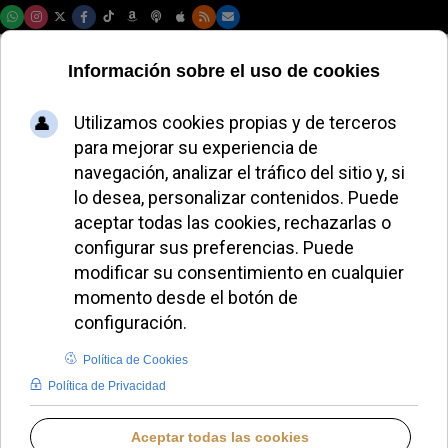
Jueves, 06 de agosto de 2026
León XIV proclama
en 'Dilexi te' que los
pobres son el rostro
vivo de Cristo
AURORA BUENDÍA
PAPA LEÓN XIV
JUEVES, 09 OCTUBRE 2025 12:00