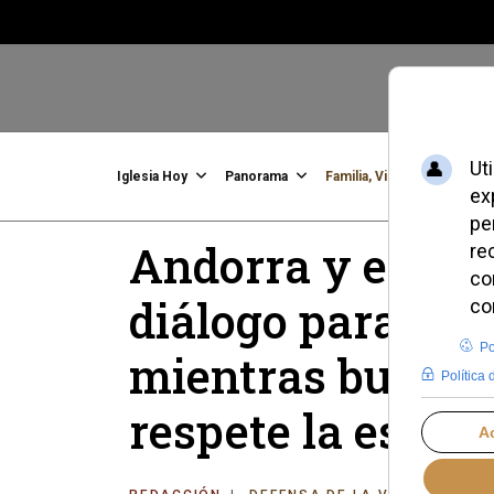
Iglesia Hoy
Panorama
Familia, Vida, Identidad
C
Andorra y el Vat
diálogo para des
mientras buscan
respete la estruc