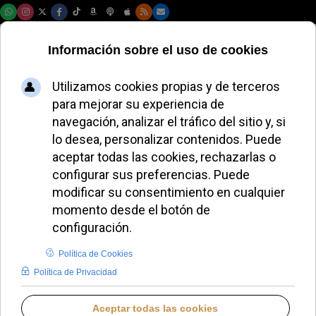
Sábado, 08 de agosto de 2026
El arzobispo
Argüello critica la
legalidad y la
percepción social
del aborto
REDACCIÓN
DEFENSA DE LA VIDA
DOMINGO, 23 NOVIEMBRE 2025 00:23