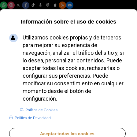
Lunes, 10 de agosto de 2026
El embajador israelí
acusa de
antisemitismo al
diario vaticano
L'Osservatore
Romano