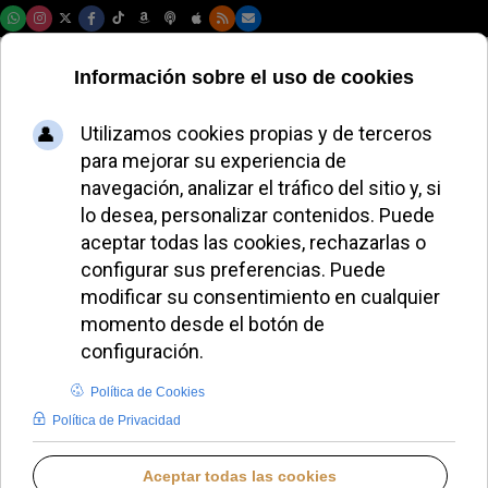
Jueves, 06 de agosto de 2026
El arzobispo
Gabriele Caccia
critica el gasto
militar mundial en
la ONU
ALMUDENA RODRIGO
IGLESIA UNIVERSAL
SÁBADO, 25 OCTUBRE 2025 07:50