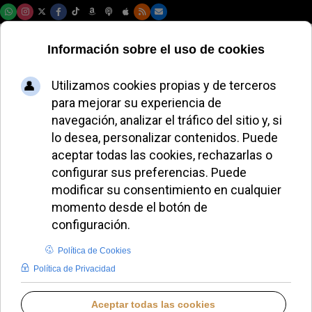
Jueves, 06 de agosto de 2026
El Vaticano llama a
cristianos y
musulmanes a
transformar el
corazón por la paz
JUANA MORALES
DESDE EL VATICANO
VIERNES, 20 FEBRERO 2026 19:20