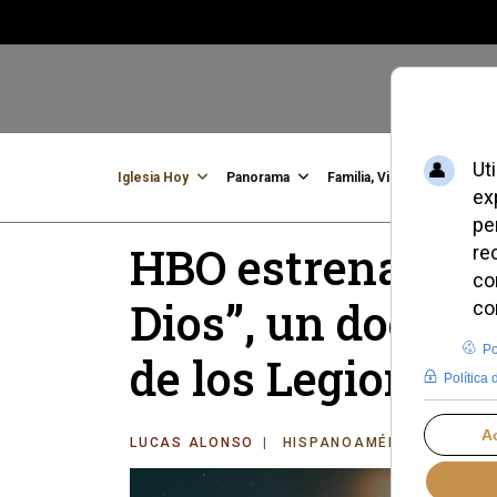
Iglesia Hoy
Panorama
Familia, Vida, Identidad
C
HBO estrena “Mar
Dios”, un docume
de los Legionario
LUCAS ALONSO
HISPANOAMÉRICA
SÁBA