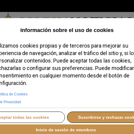
Sábado, 08 de agosto de 2026
redofobiómetro
Blogs
Temas
Buscar
#JovenesConFe
Podcas
cial Maciel: El lobo d
ntal sobre el fundador
s de Cristo
DO, 16 AGOSTO 2025 13:57