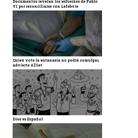
Documentos revelan los esfuerzos de Pablo
VI por reconciliarse con Lefebvre
Quien vote la eutanasia no podrá comulgar,
advierte Alliet
Dios es Español